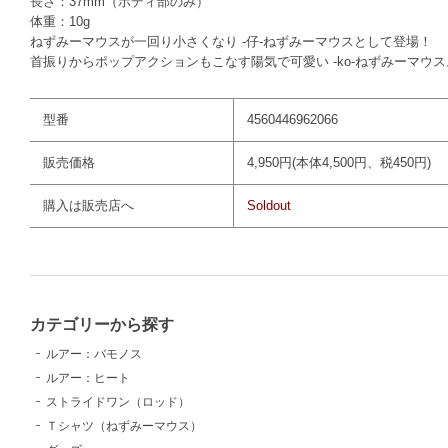
長さ：37mm（ボディ部のみ）
体重：10g
ねずみーマウスが一回り小さくなり -仔-ねずみーマウスとして登場！
首振りからポップアクションもこなす陽気で可愛い -ko-ねずみーマウス
型番
4560446962066
販売価格
4,950円(本体4,500円、税450円)
購入は販売店へ
Soldout
カテゴリーから探す
ルアー：バモノス
ルアー：ヒート
ストライドワン（ロッド）
Ｔシャツ（ねずみーマウス）